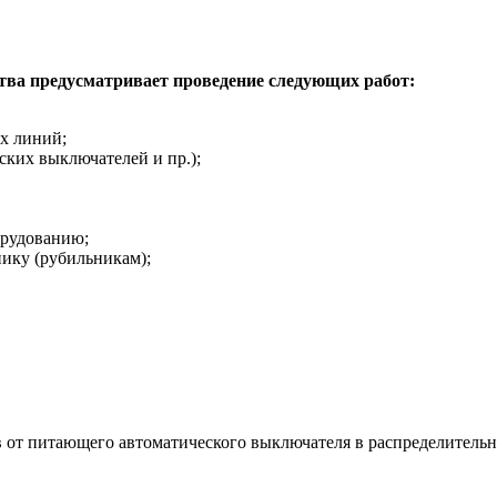
тва предусматривает проведение следующих работ:
х линий;
ких выключателей и пр.);
орудованию;
ику (рубильникам);
ов от питающего автоматического выключателя в распределител