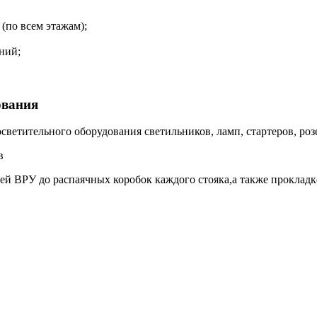
(по всем этажам);
ний;
ования
осветительного оборудования светильников, ламп, стартеров, ро
в
лей ВРУ до распаячных коробок каждого стояка,а также прокладк