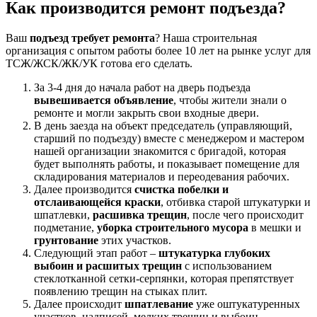
Как производится ремонт подъезда?
Ваш
подъезд требует ремонта
? Наша строительная
организация с опытом работы более 10 лет на рынке услуг для
ТСЖ/ЖСК/ЖК/УК готова его сделать.
За 3-4 дня до начала работ на дверь подъезда
вывешивается объявление
, чтобы жители знали о
ремонте и могли закрыть свои входные двери.
В день заезда на объект председатель (управляющий,
старший по подъезду) вместе с менеджером и мастером
нашей организации знакомится с бригадой, которая
будет выполнять работы, и показывает помещение для
складирования материалов и переодевания рабочих.
Далее производится
счистка побелки и
отслаивающейся краски
, отбивка старой штукатурки и
шпатлевки,
расшивка трещин
, после чего происходит
подметание,
уборка строительного мусора
в мешки и
грунтование
этих участков.
Следующий этап работ –
штукатурка глубоких
выбоин и расшитых трещин
с использованием
стеклотканной сетки-серпянки, которая препятствует
появлению трещин на стыках плит.
Далее происходит
шпатлевание
уже оштукатуренных
участков, надписей, мелких трещин и выбоин,