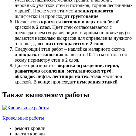
неровных участков стен и потолков, торцов лестничных
маршей. После чего эти места
зашкуриваются
шлифсеткой и происходит
грунтование
.
После этого
красятся потолки и верх стен
белой
краской
в 2 слоя
. Цвет стен согласовывается с
председателем (управляющим, старшим по подъезду) и
делаются несколько выкрасов для определения нужного
оттенка, далее
низ стен красится в 2 слоя
.
Следующий этап работ – наклейка малярного скотча
и
покраска «сапожка»
на высоте 10-15 см от пола по
всему периметру стен в 2 слоя.
Далее производится
окраска ограждений, перил,
радиаторов отопления, металлических труб,
обкладок лифта, лестницы на тех. этаж
масляной
краской. В конце происходит
нумерация этажей
.
Также выполняем работы
Кровельные работы
ремонт кровли
настил кровли